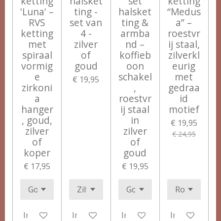
ketting
halsket
set
ketting
'Luna' –
ting -
halsket
“Medus
RVS
set van
ting &
a” –
ketting
4 -
armba
roestvr
met
zilver
nd –
ij staal,
spiraal
of
koffieb
zilverkl
vormig
goud
oon
eurig
e
schakel
met
€ 19,95
zirkoni
,
gedraa
a
roestvr
id
hanger
ij staal
motief
, goud,
in
€ 19,95
zilver
zilver
€ 24,95
of
of
koper
goud
€ 17,95
€ 19,95
In winkelwagen
In winkelwagen
In winkelwagen
In winkelwag