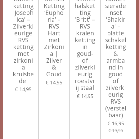
ketting
Ketting
halsket
sierade
'Joseph
‘Eupho
ting
nset
ica' –
ria’ –
'Britt' –
'Shakir
Zilverkl
RVS
RVS
a' –
eurige
Hart
kralen
platte
RVS
met
ketting
schakel
ketting
Zirkoni
in
ketting
met
a |
goud-
&
zirkoni
Zilver
of
armba
a
&
zilverkl
nd in
kruisbe
Goud
eurig
goud
del
roestvr
of
€ 14,95
ij staal
zilverkl
€ 14,95
eurig
€ 14,95
RVS
(verstel
baar)
€ 16,95
€ 19,95