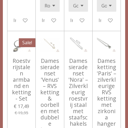
In winkelwagen
In winkelwagen
In winkelwagen
In winkelwag
Sale!
Roestv
Dames
Dames
Dames
rijstale
sierade
sierade
ketting
n
nset
nset
'Paris' –
armba
'Venus'
'Nora' –
zilverkl
nd en
– RVS
Zilverkl
eurige
ketting
ketting
eurig
RVS
- Set
&
roestvr
ketting
oorbell
ij staal
met
€ 17,49
en met
met
zirkoni
€ 19,95
dubbel
staafsc
a
e
hakels
hanger