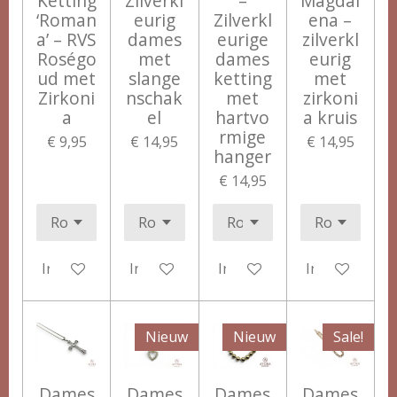
Ketting
Zilverkl
–
Magdal
‘Roman
eurig
Zilverkl
ena –
a’ – RVS
dames
eurige
zilverkl
Roségo
met
dames
eurig
ud met
slange
ketting
met
Zirkoni
nschak
met
zirkoni
a
el
hartvo
a kruis
rmige
€ 9,95
€ 14,95
€ 14,95
hanger
€ 14,95
In winkelwagen
In winkelwagen
In winkelwagen
In winkelwag
Nieuw
Nieuw
Sale!
Dames
Dames
Dames
Dames