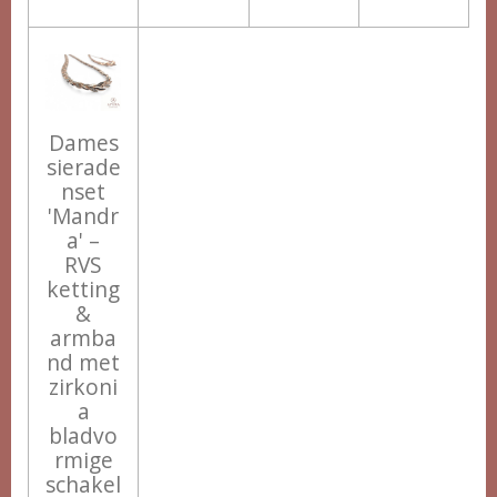
Dames
sierade
nset
'Mandr
a' –
RVS
ketting
&
armba
nd met
zirkoni
a
bladvo
rmige
schakel