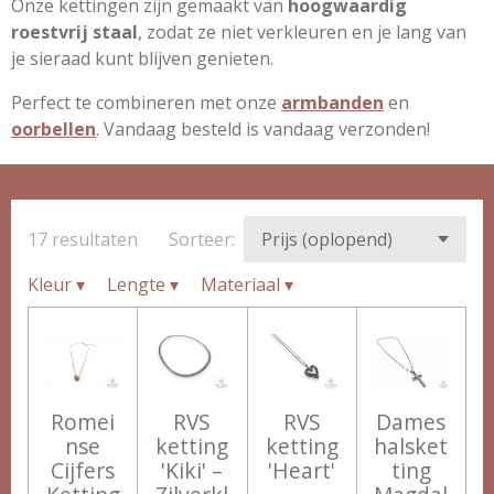
Onze kettingen zijn gemaakt van
hoogwaardig
roestvrij staal
, zodat ze niet verkleuren en je lang van
je sieraad kunt blijven genieten.
Perfect te combineren met onze
armbanden
en
oorbellen
. Vandaag besteld is vandaag verzonden!
17 resultaten
Sorteer:
Kleur
▾
Lengte
▾
Materiaal
▾
Romei
RVS
RVS
Dames
nse
ketting
ketting
halsket
Cijfers
'Kiki' –
'Heart'
ting