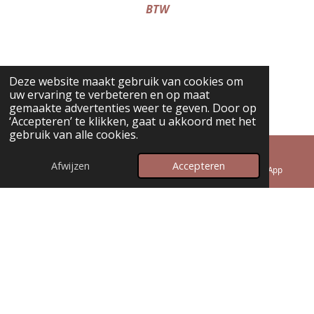
a
p
BTW
m
Deze website maakt gebruik van cookies om
uw ervaring te verbeteren en op maat
gemaakte advertenties weer te geven. Door op
‘Accepteren’ te klikken, gaat u akkoord met het
gebruik van alle cookies.
© 2025 - 2026 Ayura Jewelry
Powered by
JouwWeb
Afwijzen
Accepteren
E-mailadres
Telefoonnummer
WhatsApp