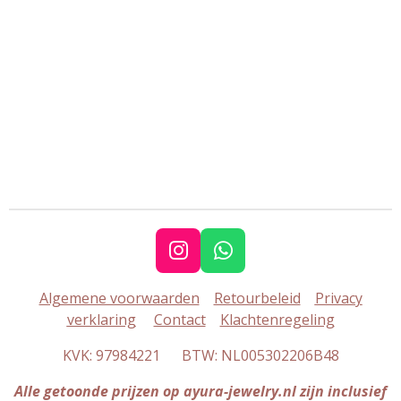
I
W
n
h
Algemene voorwaarden
Retourbeleid
Privacy
s
a
verklaring
Contact
Klachtenregeling
t
t
a
s
KVK: 97984221 BTW: NL005302206B48
g
A
r
p
Alle getoonde prijzen op ayura-jewelry.nl zijn inclusief