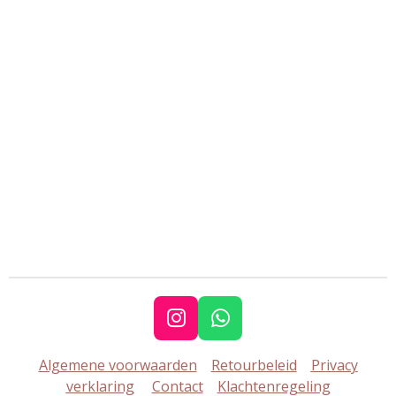
I
W
n
h
Algemene voorwaarden
Retourbeleid
Privacy
s
a
verklaring
Contact
Klachtenregeling
t
t