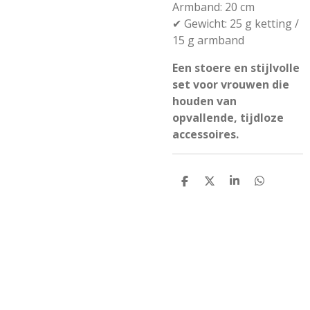
Armband: 20 cm
✔ Gewicht: 25 g ketting /
15 g armband
Een stoere en stijlvolle
set voor vrouwen die
houden van
opvallende, tijdloze
accessoires.
D
D
S
D
e
e
h
e
l
e
a
l
e
l
r
e
n
e
n