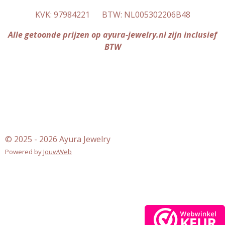
a
s
KVK: 97984221 BTW: NL005302206B48
g
A
r
p
Alle getoonde prijzen op ayura-jewelry.nl zijn inclusief
a
p
BTW
m
© 2025 - 2026 Ayura Jewelry
Powered by
JouwWeb