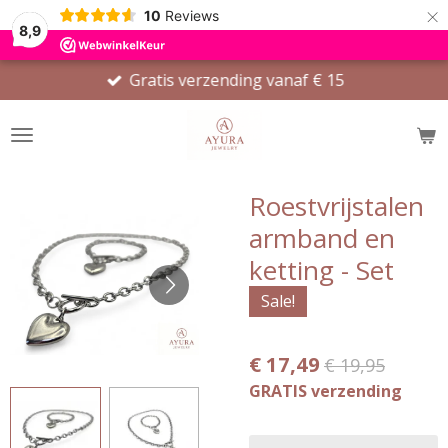
×
10
Reviews
8,9
Gratis verzending vanaf € 15
Roestvrijstalen
armband en
ketting - Set
Sale!
€ 17,49
€ 19,95
GRATIS verzending