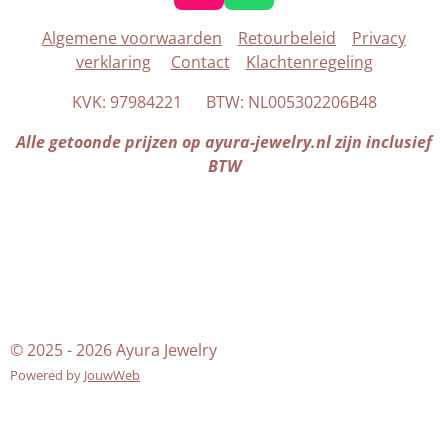
n
h
Algemene voorwaarden
Retourbeleid
Privacy
s
a
verklaring
Contact
Klachtenregeling
t
t
a
s
KVK: 97984221 BTW: NL005302206B48
g
A
r
p
Alle getoonde prijzen op ayura-jewelry.nl zijn inclusief
a
p
BTW
m
© 2025 - 2026 Ayura Jewelry
Powered by
JouwWeb