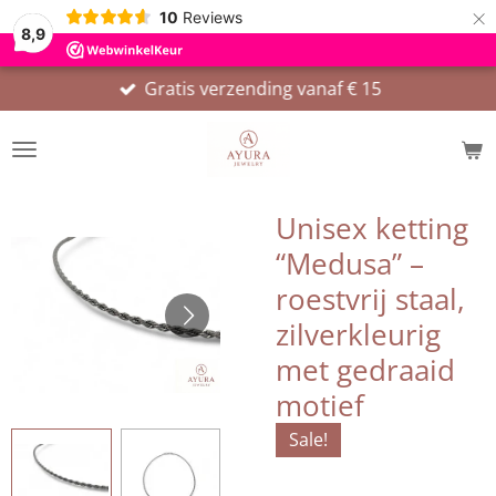
×
10
Reviews
8,9
Gratis verzending vanaf € 15
Unisex ketting
“Medusa” –
roestvrij staal,
zilverkleurig
met gedraaid
motief
Sale!