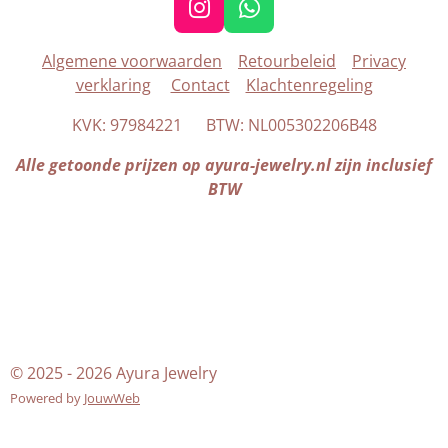
I
W
n
h
Algemene voorwaarden
Retourbeleid
Privacy
s
a
verklaring
Contact
Klachtenregeling
t
t
a
s
KVK: 97984221 BTW: NL005302206B48
g
A
r
p
Alle getoonde prijzen op ayura-jewelry.nl zijn inclusief
a
p
BTW
m
© 2025 - 2026 Ayura Jewelry
Powered by
JouwWeb