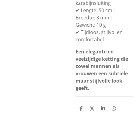
karabijnsluiting
✔ Lengte: 50 cm |
Breedte: 3 mm |
Gewicht: 10 g
✔ Tijdloos, stijlvol en
comfortabel
Een elegante en
veelzijdige ketting die
zowel mannen als
vrouwen een subtiele
maar stijlvolle look
geeft.
D
D
S
D
e
e
h
e
l
e
a
l
e
l
r
e
n
e
n