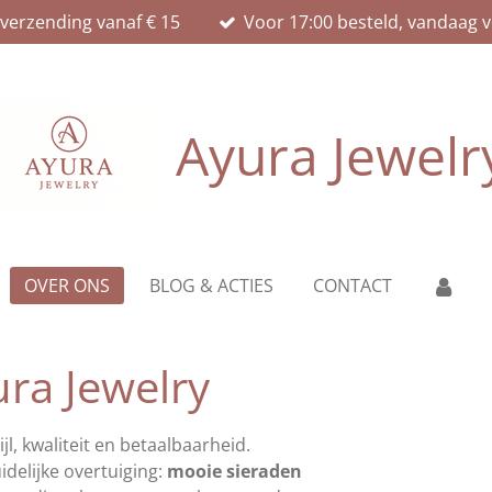
 verzending vanaf € 15
Voor 17:00 besteld, vandaag 
Ayura Jewelr
OVER ONS
BLOG & ACTIES
CONTACT
ura Jewelry
ijl, kwaliteit en betaalbaarheid.
delijke overtuiging:
mooie sieraden