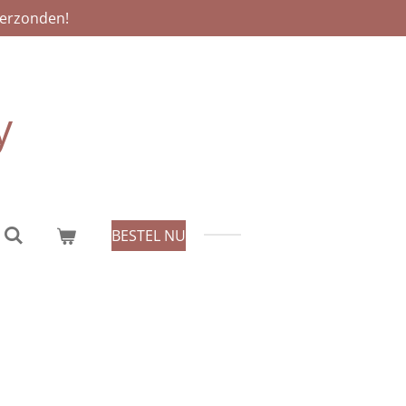
verzonden!
y
BESTEL NU