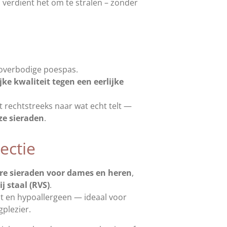
verdient het om te stralen – zonder
 overbodige poespas.
ke kwaliteit tegen een eerlijke
aat rechtstreeks naar wat echt telt —
ze sieraden
.
ectie
re sieraden voor dames en heren
,
j staal (RVS)
.
st en hypoallergeen — ideaal voor
gplezier.