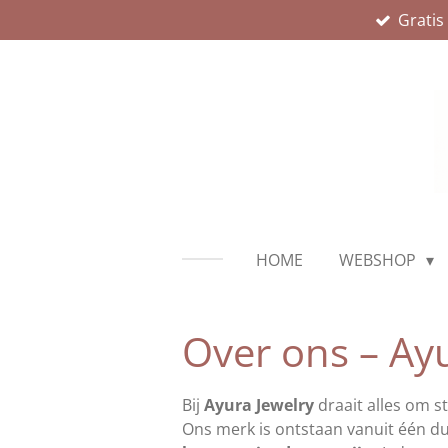
Gratis
Ga
direct
naar
de
hoofdinhoud
HOME
WEBSHOP
Over ons – Ay
Bij
Ayura Jewelry
draait alles om st
Ons merk is ontstaan vanuit één dui