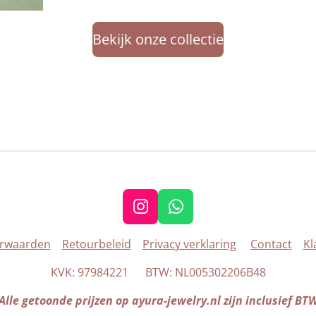
Bekijk onze collectie
I
W
n
h
rwaarden
Retourbeleid
Privacy verklaring
Contact
Kl
s
a
t
t
KVK: 97984221 BTW: NL005302206B48
a
s
g
A
Alle getoonde prijzen op ayura-jewelry.nl zijn inclusief BT
r
p