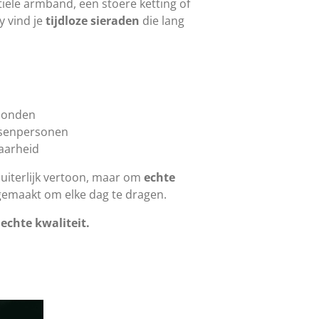
tiele armband, een stoere ketting of
y vind je
tijdloze sieraden
die lang
rzonden
ssenpersonen
baarheid
m uiterlijk vertoon, maar om
echte
gemaakt om elke dag te dragen.
 echte kwaliteit.