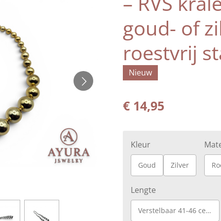
– RVS kral
goud- of zi
roestvrij st
Nieuw
€ 14,95
Kleur
Mate
Goud
Zilver
Roe
Lengte
Verstelbaar 41-46 centimeter