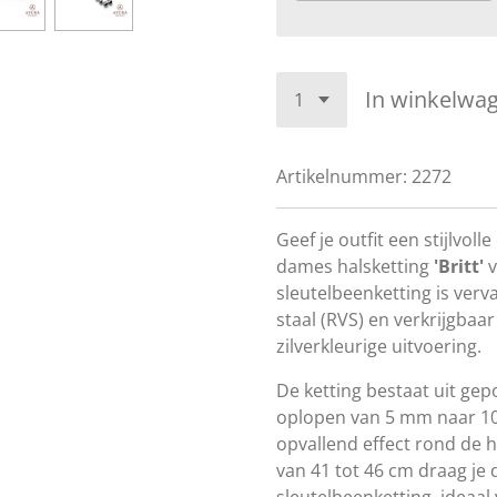
In winkelwa
Artikelnummer:
2272
Geef je outfit een stijlvol
dames halsketting
'Britt'
v
sleutelbeenketting is verv
staal (RVS) en verkrijgbaar
zilverkleurige uitvoering.
De ketting bestaat uit gepo
oplopen van 5 mm naar 10
opvallend effect rond de h
van 41 tot 46 cm draag je d
sleutelbeenketting, ideaal 