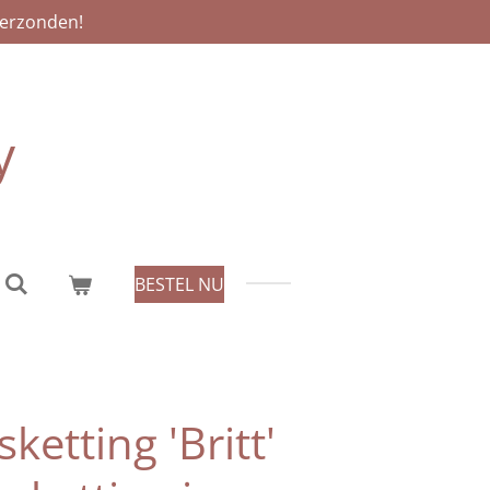
verzonden!
y
BESTEL NU
etting 'Britt'