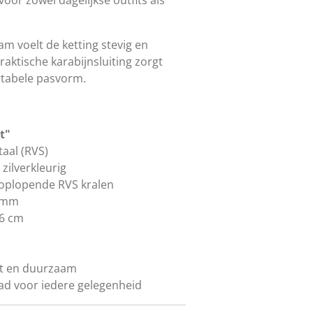
m voelt de ketting stevig en
praktische karabijnsluiting zorgt
rtabele pasvorm.
t"
taal (RVS)
zilverkleurig
 oplopende RVS kralen
0 mm
46 cm
st en duurzaam
ad voor iedere gelegenheid