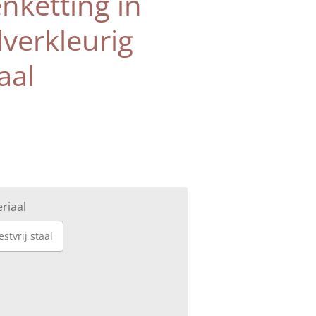
enketting in
lverkleurig
aal
riaal
stvrij staal