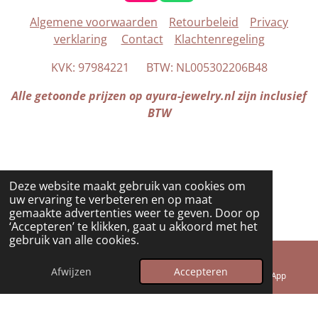
n
h
Algemene voorwaarden
Retourbeleid
Privacy
s
a
verklaring
Contact
Klachtenregeling
t
t
a
s
KVK: 97984221 BTW: NL005302206B48
g
A
r
p
Alle getoonde prijzen op ayura-jewelry.nl zijn inclusief
a
p
BTW
m
Deze website maakt gebruik van cookies om
uw ervaring te verbeteren en op maat
gemaakte advertenties weer te geven. Door op
‘Accepteren’ te klikken, gaat u akkoord met het
gebruik van alle cookies.
© 2025 - 2026 Ayura Jewelry
Powered by
JouwWeb
Afwijzen
Accepteren
E-mailadres
Telefoonnummer
WhatsApp