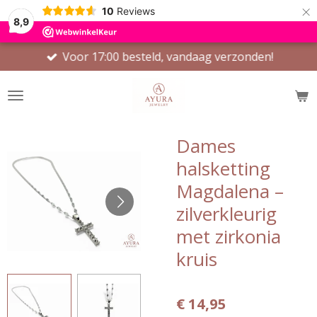
×
10
Reviews
8,9
Voor 17:00 besteld, vandaag verzonden!
Dames
halsketting
Magdalena –
zilverkleurig
met zirkonia
kruis
€ 14,95