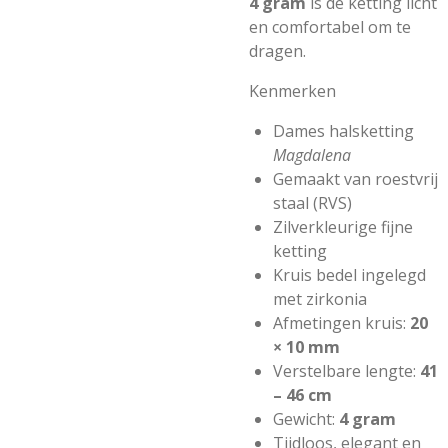
4 gram
is de ketting licht
en comfortabel om te
dragen.
Kenmerken
Dames halsketting
Magdalena
Gemaakt van roestvrij
staal (RVS)
Zilverkleurige fijne
ketting
Kruis bedel ingelegd
met zirkonia
Afmetingen kruis:
20
× 10 mm
Verstelbare lengte:
41
– 46 cm
Gewicht:
4 gram
Tijdloos, elegant en