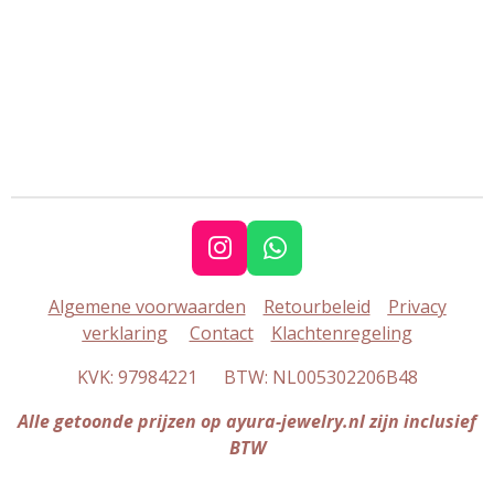
I
W
n
h
Algemene voorwaarden
Retourbeleid
Privacy
s
a
verklaring
Contact
Klachtenregeling
t
t
a
s
KVK: 97984221 BTW: NL005302206B48
g
A
r
p
Alle getoonde prijzen op ayura-jewelry.nl zijn inclusief
a
p
BTW
m