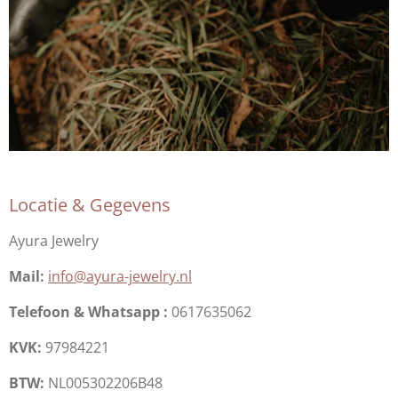
Locatie & Gegevens
Ayura Jewelry
Mail:
info@ayura-jewelry.nl
Telefoon & Whatsapp :
0617635062
KVK:
9
7984221
BTW:
NL005302206B48