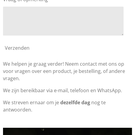
Verzenden
We helpen je graag verder! Neem contact met ons op
voor vragen over een product, je bestelling, of andere
vragen.
We zijn bereikbaar via e-mail, telefoon en WhatsApp.
We streven ernaar om je
dezelfde dag
nog te
antwoorden.