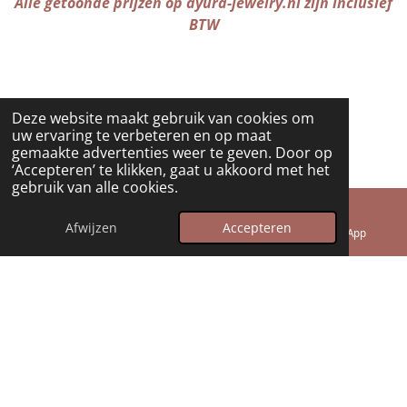
r
p
Alle getoonde prijzen op ayura-jewelry.nl zijn inclusief
a
p
BTW
m
Deze website maakt gebruik van cookies om
uw ervaring te verbeteren en op maat
gemaakte advertenties weer te geven. Door op
‘Accepteren’ te klikken, gaat u akkoord met het
gebruik van alle cookies.
© 2025 - 2026 Ayura Jewelry
Powered by
JouwWeb
Afwijzen
Accepteren
E-mailadres
Telefoonnummer
WhatsApp