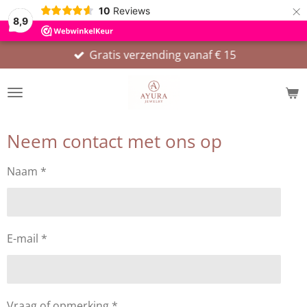
×
10
Reviews
8,9
Gratis verzending vanaf € 15
Neem contact met ons op
Naam *
E-mail *
Vraag of opmerking *