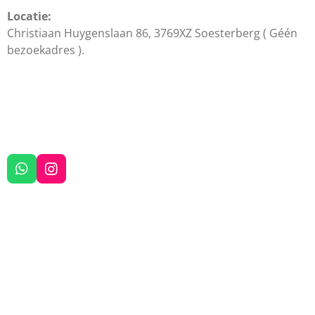
Locatie:
Christiaan Huygenslaan 86, 3769XZ Soesterberg ( Géén
bezoekadres ).
W
I
h
n
a
s
t
t
s
a
A
g
p
r
p
a
m