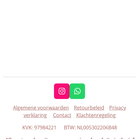
I
W
n
h
Algemene voorwaarden
Retourbeleid
Privacy
s
a
verklaring
Contact
Klachtenregeling
t
t
a
s
KVK: 97984221 BTW: NL005302206B48
g
A