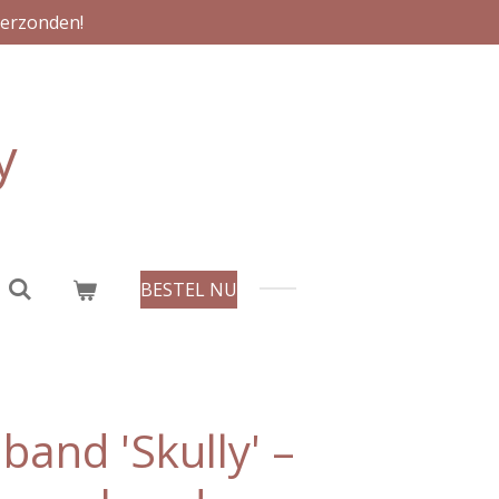
verzonden!
y
BESTEL NU
and 'Skully' –