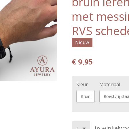
bruin ler
met messi
RVS sched
Nieuw
€ 9,95
Kleur
Materiaal
Bruin
Roestvrij sta
In winkelwa