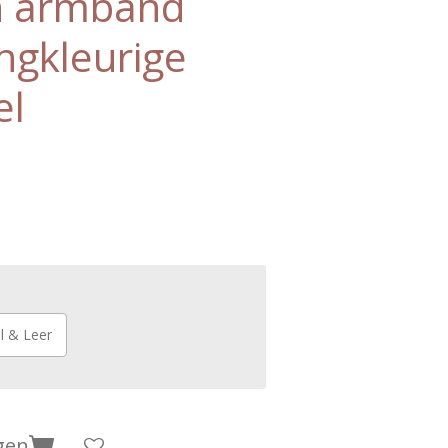
en armband
ngkleurige
el
al & Leer
gen