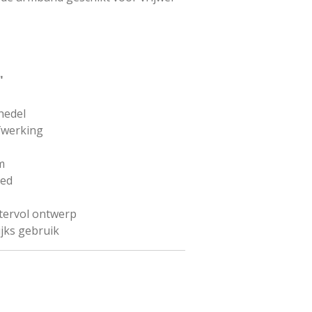
"
hedel
fwerking
m
eed
tervol ontwerp
jks gebruik