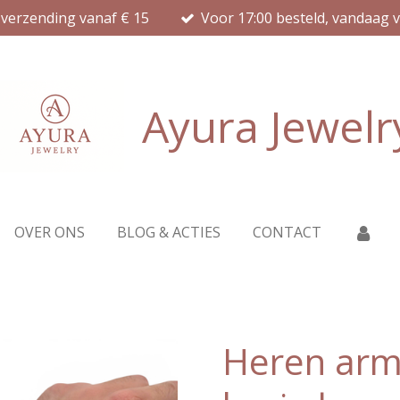
 verzending vanaf € 15
Voor 17:00 besteld, vandaag 
Ayura Jewelr
OVER ONS
BLOG & ACTIES
CONTACT
Heren armb