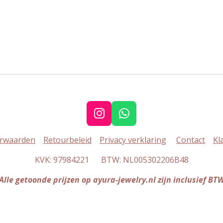
e
l
r
n
e
I
W
n
h
rwaarden
Retourbeleid
Privacy verklaring
Contact
Kl
s
a
t
t
KVK: 97984221 BTW: NL005302206B48
a
s
g
A
Alle getoonde prijzen op ayura-jewelry.nl zijn inclusief BT
r
p
a
p
m