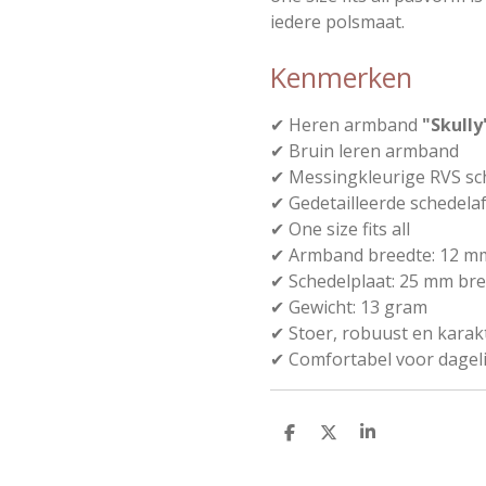
iedere polsmaat.
Kenmerken
✔ Heren armband
"Skully
✔ Bruin leren armband
✔ Messingkleurige RVS sc
✔ Gedetailleerde schedela
✔ One size fits all
✔ Armband breedte: 12 m
✔ Schedelplaat: 25 mm br
✔ Gewicht: 13 gram
✔ Stoer, robuust en karak
✔ Comfortabel voor dageli
D
D
S
e
e
h
l
e
a