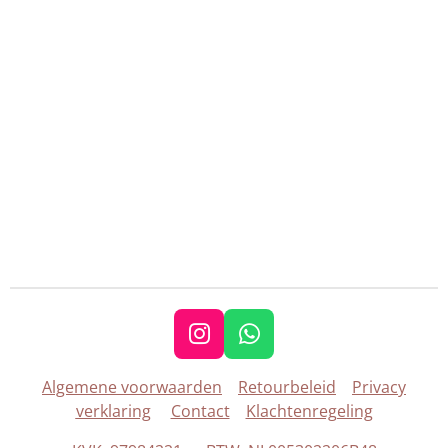
I
W
n
h
Algemene voorwaarden
Retourbeleid
Privacy
s
a
verklaring
Contact
Klachtenregeling
t
t
a
s