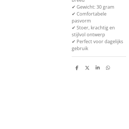
breed
✔ Gewicht: 30 gram
✔ Comfortabele
pasvorm
✔ Stoer, krachtig en
stijlvol ontwerp
✔ Perfect voor dagelijks
gebruik
D
D
S
D
e
e
h
e
l
e
a
l
e
l
r
e
n
e
n