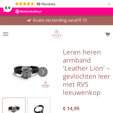
×
10
Reviews
8,9
Gratis verzending vanaf € 15
Leren heren
armband
'Leather Lion' –
gevlochten leer
met RVS
leeuwenkop
€ 14,95