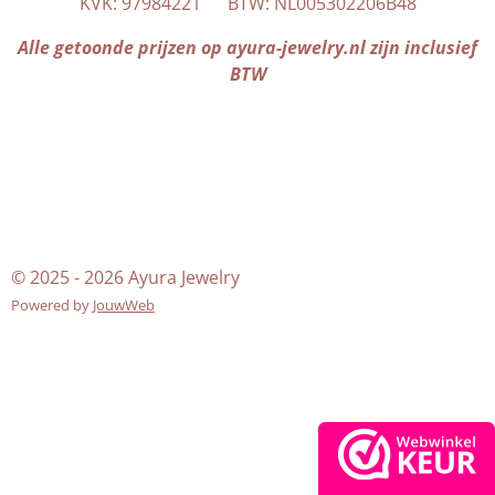
KVK: 97984221 BTW: NL005302206B48
g
A
r
p
Alle getoonde prijzen op ayura-jewelry.nl zijn inclusief
a
p
BTW
m
© 2025 - 2026 Ayura Jewelry
Powered by
JouwWeb