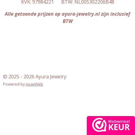
KVK: 97984221 BTW: NL005302206B48
g
A
r
p
Alle getoonde prijzen op ayura-jewelry.nl zijn inclusief
a
p
BTW
m
© 2025 - 2026 Ayura Jewelry
Powered by
JouwWeb