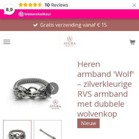
×
10
Reviews
8,9
Gratis verzending vanaf € 15
Heren
armband 'Wolf'
– zilverkleurige
RVS armband
met dubbele
wolvenkop
Nieuw