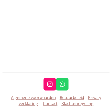
I
W
n
h
Algemene voorwaarden
Retourbeleid
Privacy
s
a
verklaring
Contact
Klachtenregeling
t
t
a
s