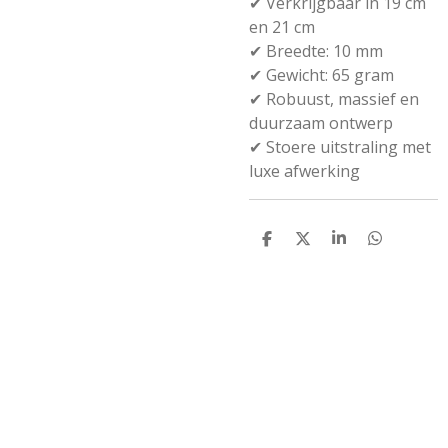
✔ Verkrijgbaar in 19 cm
en 21 cm
✔ Breedte: 10 mm
✔ Gewicht: 65 gram
✔ Robuust, massief en
duurzaam ontwerp
✔ Stoere uitstraling met
luxe afwerking
D
D
S
D
e
e
h
e
l
e
a
l
e
l
r
e
n
e
n