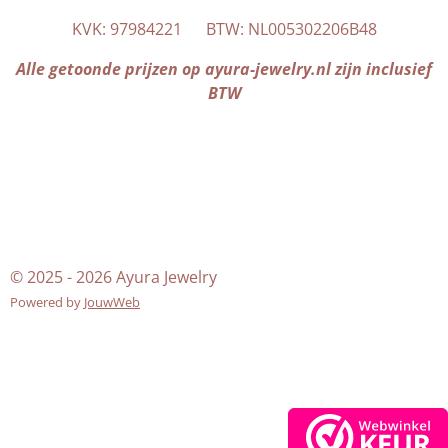
a
s
KVK: 97984221 BTW: NL005302206B48
g
A
r
p
Alle getoonde prijzen op ayura-jewelry.nl zijn inclusief
a
p
BTW
m
© 2025 - 2026 Ayura Jewelry
Powered by
JouwWeb