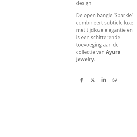
design
De open bangle ‘Sparkle’
combineert subtiele luxe
met tijdloze elegantie en
is een schitterende
toevoeging aan de
collectie van
Ayura
Jewelry
.
D
D
S
D
e
e
h
e
l
e
a
l
e
l
r
e
n
e
n