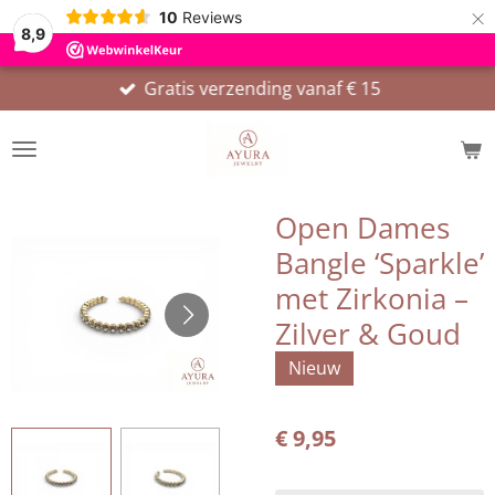
×
10
Reviews
8,9
Gratis verzending vanaf € 15
Open Dames
Bangle ‘Sparkle’
met Zirkonia –
Zilver & Goud
Nieuw
€ 9,95