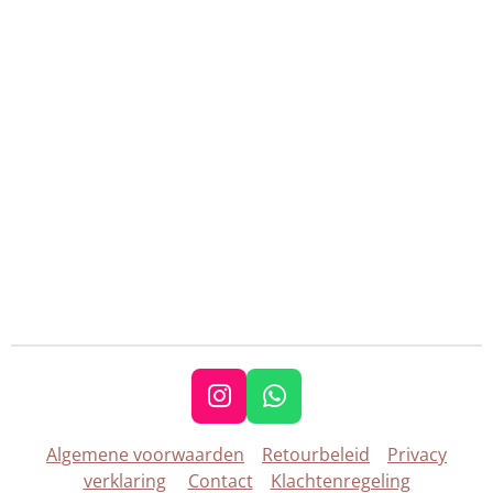
I
W
n
h
Algemene voorwaarden
Retourbeleid
Privacy
s
a
verklaring
Contact
Klachtenregeling
t
t