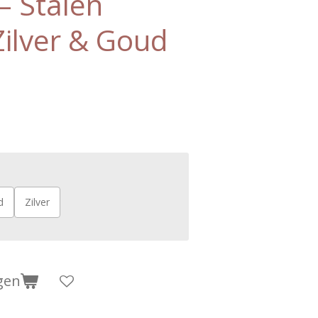
– Stalen
ilver & Goud
d
Zilver
gen