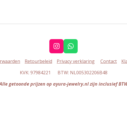
I
W
n
h
rwaarden
Retourbeleid
Privacy verklaring
Contact
Kl
s
a
t
t
KVK: 97984221 BTW: NL005302206B48
a
s
g
A
Alle getoonde prijzen op ayura-jewelry.nl zijn inclusief BT
r
p
a
p
m