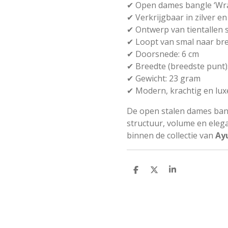
✔ Open dames bangle ‘Wra
✔ Verkrijgbaar in zilver e
✔ Ontwerp van tientallen 
✔ Loopt van smal naar br
✔ Doorsnede: 6 cm
✔ Breedte (breedste punt
✔ Gewicht: 23 gram
✔ Modern, krachtig en lux
De open stalen dames ban
structuur, volume en elega
binnen de collectie van
Ay
D
D
S
e
e
h
l
e
a
e
l
r
n
e