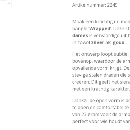
Artikelnummer:
2245
Maak een krachtig en mo
bangle
‘Wrapped’
. Deze st
dames
is vervaardigd uit
in zowel
zilver
als
goud
.
Het ontwerp loopt subtiel 
bovenop, waardoor de ar
opvallende vorm krijgt. De
stevige stalen draden die
creëren. Dit geeft het sie
met een krachtig karakter.
Dankzij de open vorm is 
te doen en comfortabel te
van 23 gram voelt de armb
perfect voor wie houdt va