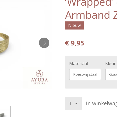
‘Wrapped’ 
Armband Z
Nieuw
€ 9,95
Materiaal
Kleur
Roestvrij staal
Gou
In winkelwa