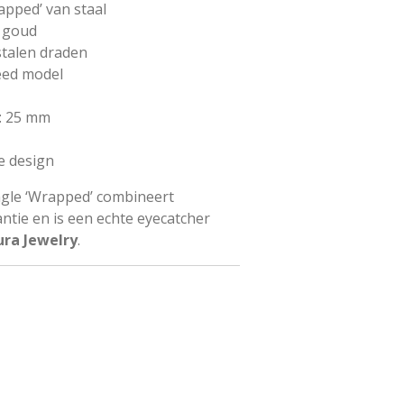
pped’ van staal
n goud
stalen draden
eed model
): 25 mm
e design
gle ‘Wrapped’ combineert
ntie en is een echte eyecatcher
ura Jewelry
.