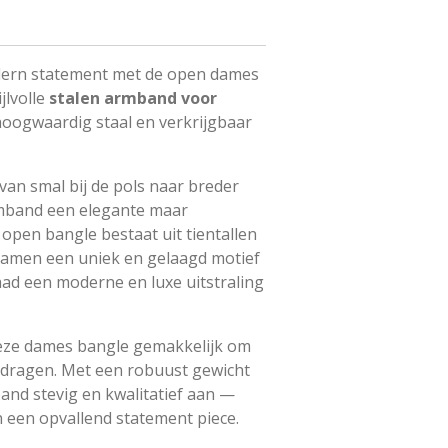
dern statement met de open dames
ijlvolle
stalen armband voor
 hoogwaardig staal en verkrijgbaar
van smal bij de pols naar breder
mband een elegante maar
 open bangle bestaat uit tientallen
 samen een uniek en gelaagd motief
raad een moderne en luxe uitstraling
deze dames bangle gemakkelijk om
 dragen. Met een robuust gewicht
and stevig en kwalitatief aan —
n een opvallend statement piece.