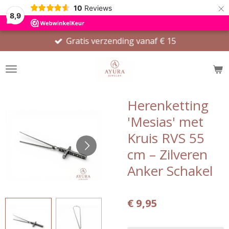
×
10
Reviews
8,9
Gratis verzending vanaf € 15
Herenketting
'Mesias' met
Kruis RVS 55
cm – Zilveren
Anker Schakel
€ 9,95