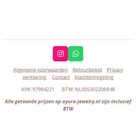
I
W
n
h
Algemene voorwaarden
Retourbeleid
Privacy
s
a
verklaring
Contact
Klachtenregeling
t
t
a
s
KVK: 97984221 BTW: NL005302206B48
g
A
r
p
Alle getoonde prijzen op ayura-jewelry.nl zijn inclusief
a
p
BTW
m