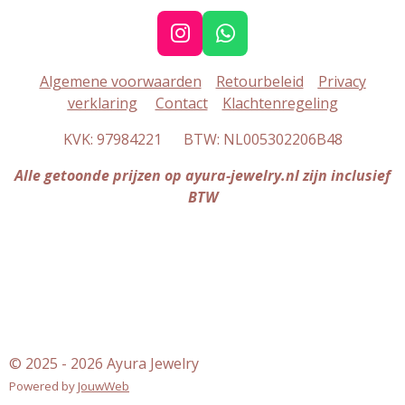
I
W
n
h
Algemene voorwaarden
Retourbeleid
Privacy
s
a
verklaring
Contact
Klachtenregeling
t
t
a
s
KVK: 97984221 BTW: NL005302206B48
g
A
r
p
Alle getoonde prijzen op ayura-jewelry.nl zijn inclusief
a
p
BTW
m
© 2025 - 2026 Ayura Jewelry
Powered by
JouwWeb