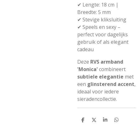
✔ Lengte: 18 cm |
Breedte: 5 mm
✔ Stevige kliksluiting
✔ Speels en sexy –
perfect voor dagelijks
gebruik of als elegant
cadeau
Deze
RVS armband
'Monica'
combineert
subtiele elegantie
met
een
glinsterend accent
,
ideaal voor iedere
sieradencollectie.
D
D
S
D
e
e
h
e
l
e
a
l
e
l
r
e