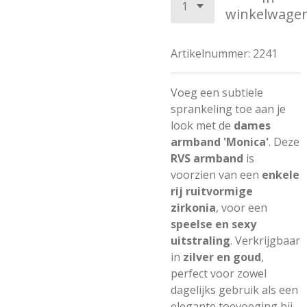
winkelwage
Artikelnummer:
2241
Voeg een subtiele
sprankeling toe aan je
look met de
dames
armband 'Monica'
. Deze
RVS armband
is
voorzien van een
enkele
rij ruitvormige
zirkonia
, voor een
speelse en sexy
uitstraling
. Verkrijgbaar
in
zilver en goud
,
perfect voor zowel
dagelijks gebruik als een
elegante toevoeging bij