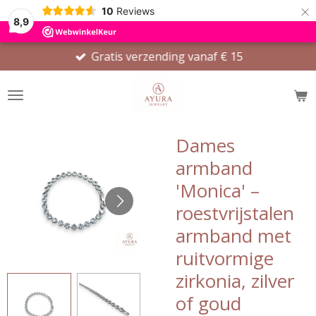
×
10
Reviews
8,9
Gratis verzending vanaf € 15
Dames
armband
'Monica' –
roestvrijstalen
armband met
ruitvormige
zirkonia, zilver
of goud