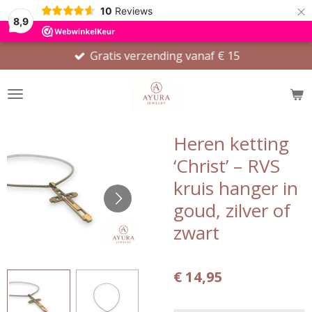
×
10
Reviews
8,9
Gratis verzending vanaf € 15
Heren ketting
‘Christ’ – RVS
kruis hanger in
goud, zilver of
zwart
€ 14,95