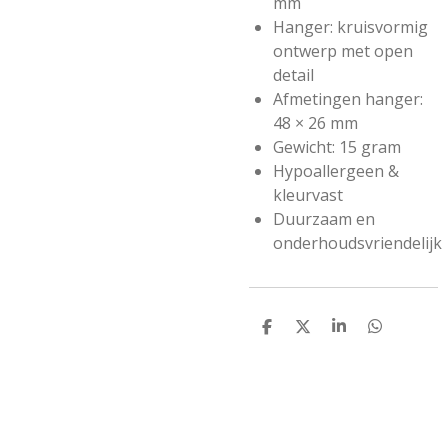
mm
Hanger: kruisvormig
ontwerp met open
detail
Afmetingen hanger:
48 × 26 mm
Gewicht: 15 gram
Hypoallergeen &
kleurvast
Duurzaam en
onderhoudsvriendelijk
D
D
S
D
e
e
h
e
l
e
a
l
e
l
r
e
n
e
n