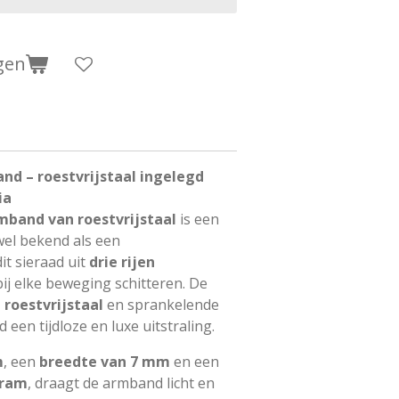
gen
d – roestvrijstaal ingelegd
ia
band van roestvrijstaal
is een
wel bekend als een
dit sieraad uit
drie rijen
bij elke beweging schitteren. De
roestvrijstaal
en sprankelende
een tijdloze en luxe uitstraling.
m
, een
breedte van 7 mm
en een
gram
, draagt de armband licht en