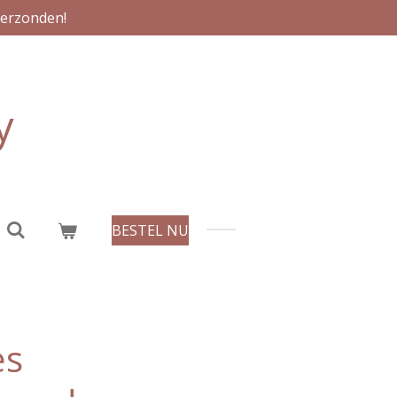
verzonden!
y
BESTEL NU
es