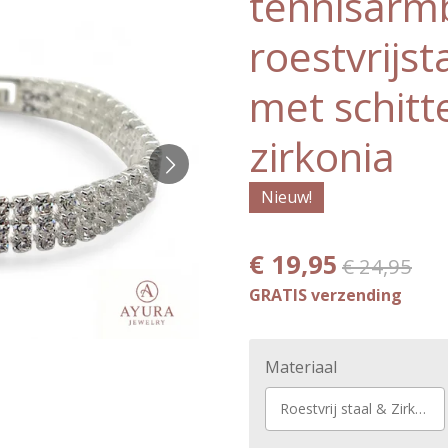
tennisarm
roestvrijst
met schit
zirkonia
Nieuw!
€ 19,95
€ 24,95
GRATIS verzending
Materiaal
Roestvrij staal & Zirkonia