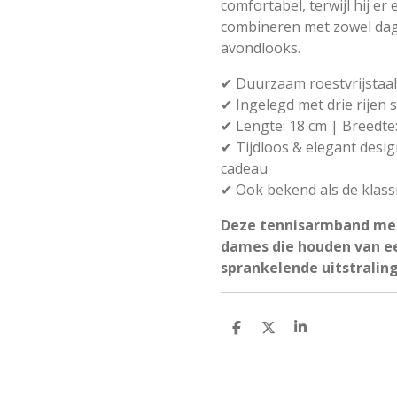
comfortabel, terwijl hij er e
combineren met zowel dagel
avondlooks.
✔ Duurzaam roestvrijstaal
✔ Ingelegd met drie rijen 
✔ Lengte: 18 cm | Breedte
✔ Tijdloos & elegant desig
cadeau
✔ Ook bekend als de klas
Deze tennisarmband met 
dames die houden van een
sprankelende uitstraling
D
D
S
e
e
h
l
e
a
e
l
r
n
e