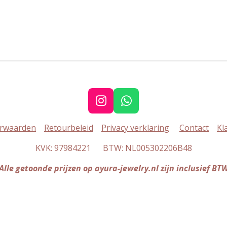
I
W
n
h
rwaarden
Retourbeleid
Privacy verklaring
Contact
Kl
s
a
t
t
KVK: 97984221 BTW: NL005302206B48
a
s
g
A
Alle getoonde prijzen op ayura-jewelry.nl zijn inclusief BT
r
p
a
p
m