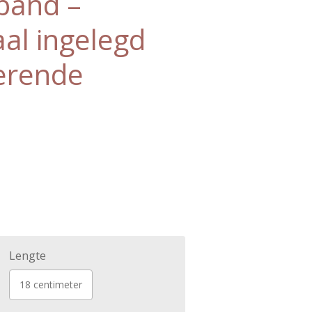
band –
aal ingelegd
terende
Lengte
18 centimeter