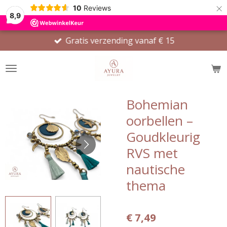
×
10
Reviews
8,9
Gratis verzending vanaf € 15
Bohemian
oorbellen –
Goudkleurig
RVS met
nautische
thema
€ 7,49