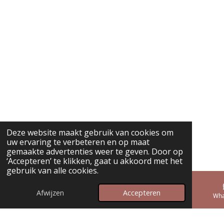
Deze website maakt gebruik van cookies om
uw ervaring te verbeteren en op maat
gemaakte advertenties weer te geven. Door op
‘Accepteren’ te klikken, gaat u akkoord met het
gebruik van alle cookies.
Afwijzen
Accepteren
E-mailadres
Telefoonnummer
Wha