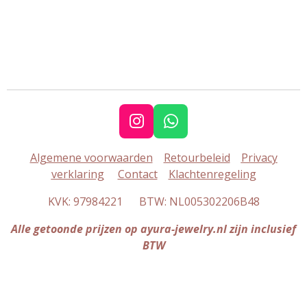
I
W
n
h
Algemene voorwaarden
Retourbeleid
Privacy
s
a
verklaring
Contact
Klachtenregeling
t
t
a
s
KVK: 97984221 BTW: NL005302206B48
g
A
r
p
Alle getoonde prijzen op ayura-jewelry.nl zijn inclusief
a
p
BTW
m