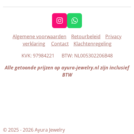
I
W
n
h
Algemene voorwaarden
Retourbeleid
Privacy
s
a
verklaring
Contact
Klachtenregeling
t
t
a
s
KVK: 97984221 BTW: NL005302206B48
g
A
r
p
Alle getoonde prijzen op ayura-jewelry.nl zijn inclusief
a
p
BTW
m
© 2025 - 2026 Ayura Jewelry