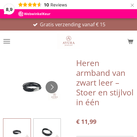
×
10
Reviews
8,9
Gratis verzending vanaf € 15
Heren
armband van
zwart leer –
Stoer en stijlvol
in één
€ 11,99