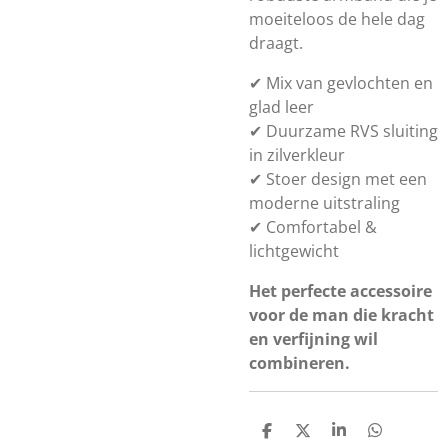
moeiteloos de hele dag
draagt.
✔ Mix van gevlochten en
glad leer
✔ Duurzame RVS sluiting
in zilverkleur
✔ Stoer design met een
moderne uitstraling
✔ Comfortabel &
lichtgewicht
Het perfecte accessoire
voor de man die kracht
en verfijning wil
combineren.
D
D
S
D