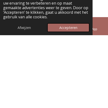
uw ervaring te verbeteren en op maat
gemaakte advertenties weer te geven. Door op
‘Accepteren’ te klikken, gaat u akkoord met het
gebruik van alle cookies.
© 2025 - 2026 Ayura Jewelry
Powered by
JouwWeb
Afwijzen
Accepteren
E-mailadres
Telefoonnummer
WhatsApp