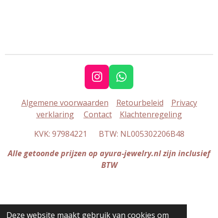
I
W
n
h
Algemene voorwaarden
Retourbeleid
Privacy
s
a
verklaring
Contact
Klachtenregeling
t
t
a
s
KVK: 97984221 BTW: NL005302206B48
g
A
r
p
Alle getoonde prijzen op ayura-jewelry.nl zijn inclusief
a
p
BTW
m
Deze website maakt gebruik van cookies om